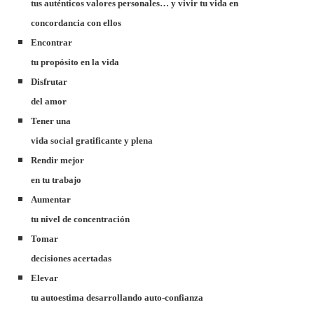
tus auténticos valores personales… y vivir tu vida en
concordancia con ellos
Encontrar
tu propósito en la vida
Disfrutar
del amor
Tener una
vida social gratificante y plena
Rendir mejor
en tu trabajo
Aumentar
tu nivel de concentración
Tomar
decisiones acertadas
Elevar
tu autoestima desarrollando auto-confianza