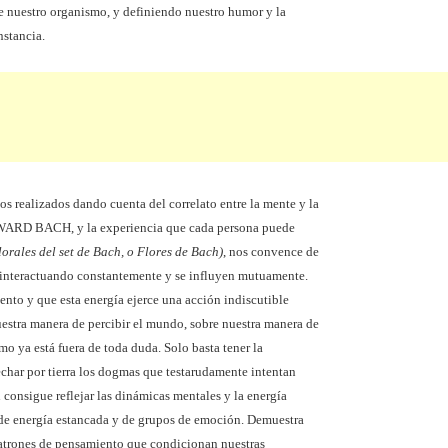
e nuestro organismo, y definiendo nuestro humor y la
nstancia.
s realizados dando cuenta del correlato entre la mente y la
DWARD BACH, y la experiencia que cada persona puede
lorales del set de Bach, o Flores de Bach)
, nos convence de
 interactuando constantemente y se influyen mutuamente.
nto y que esta energía ejerce una acción indiscutible
estra manera de percibir el mundo, sobre nuestra manera de
smo ya está fuera de toda duda. Solo basta tener la
echar por tierra los dogmas que testarudamente intentan
 consigue reflejar las dinámicas mentales y la energía
de energía estancada y de grupos de emoción. Demuestra
atrones de pensamiento que condicionan nuestras