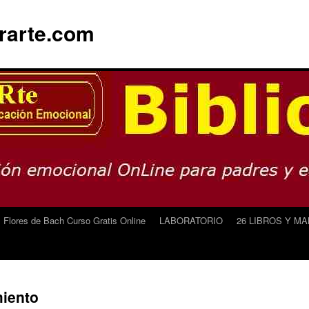
orarte.com
1 Flores de Bach Curso Gratis Online
LABORATORIO
26 LIBROS Y M
miento