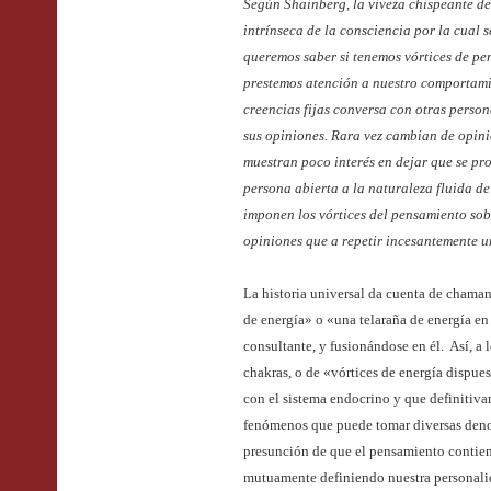
Según Shainberg, la viveza chispeante de
intrínseca de la consciencia por la cual s
queremos saber si tenemos vórtices de p
prestemos atención a nuestro comportam
creencias fijas conversa con otras person
sus opiniones. Rara vez cambian de opin
muestran poco interés en dejar que se p
persona abierta a la naturaleza fluida de
imponen los vórtices del pensamiento sob
opiniones que a repetir incesantemente u
La historia universal da cuenta de chama
de energía» o «una telaraña de energía e
consultante, y fusionándose en él. Así, a l
chakras, o de «vórtices de energía dispue
con el sistema endocrino y que definitiva
fenómenos que puede tomar diversas denom
presunción de que el pensamiento contien
mutuamente definiendo nuestra personalid