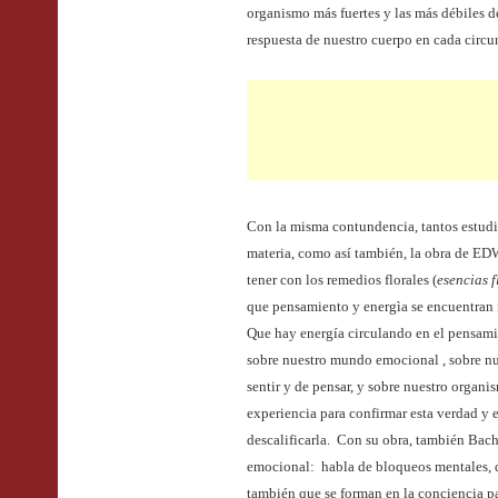
organismo más fuertes y las más débiles d
respuesta de nuestro cuerpo en cada circu
Con la misma contundencia, tantos estudio
materia, como así también, la obra de E
tener con los remedios florales (
esencias f
que pensamiento y energìa se encuentran
Que hay energía circulando en el pensamie
sobre nuestro mundo emocional , sobre nu
sentir y de pensar, y sobre nuestro organi
experiencia para confirmar esta verdad y 
descalificarla. Con su obra, también Bach
emocional: habla de bloqueos mentales, 
también que se forman en la conciencia p