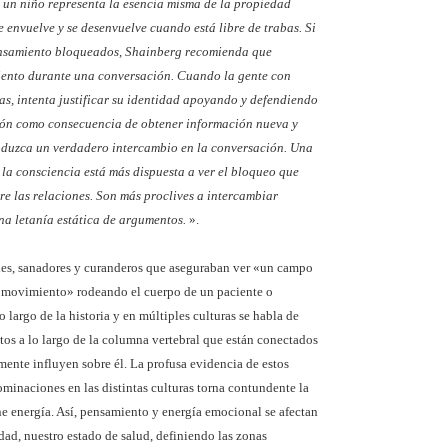
 un niño representa la esencia misma de la propiedad
e envuelve y se desenvuelve cuando está libre de trabas. Si
ensamiento bloqueados, Shainberg recomienda que
iento durante una conversación. Cuando la gente con
as, intenta justificar su identidad apoyando y defendiendo
ión como consecuencia de obtener información nueva y
roduzca un verdadero intercambio en la conversación. Una
 la consciencia está más dispuesta a ver el bloqueo que
re las relaciones.
Son más proclives a intercambiar
na letanía estática de argumentos.
».
nes, sanadores y curanderos que aseguraban ver «un campo
n movimiento» rodeando el cuerpo de un paciente o
o largo de la historia y en múltiples culturas se habla de
stos a lo largo de la columna vertebral que están conectados
mente influyen sobre él. La profusa evidencia de estos
inaciones en las distintas culturas torna contundente la
e energía. Así, pensamiento y energía emocional se afectan
ad, nuestro estado de salud, definiendo las zonas