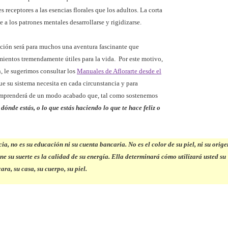
 receptores a las esencias florales que los adultos. La corta
 a los patrones mentales desarrollarse y rigidizarse.
ación será para muchos una aventura fascinante que
mientos tremendamente útiles para la vida. Por este motivo,
n, le sugerimos consultar los
Manuales de Aflorarte desde el
que su sistema necesita en cada circunstancia y para
prenderá de un modo acabado que, tal como sostenemos
i dónde estás, o lo que estás haciendo lo que te hace feliz o
cia, no es su educación ni su cuenta bancaria. No es el color de su piel, ni su orige
ine su suerte es la calidad de su energía.
Ella determinará cómo utilizará usted su
ara, su casa, su cuerpo, su piel.