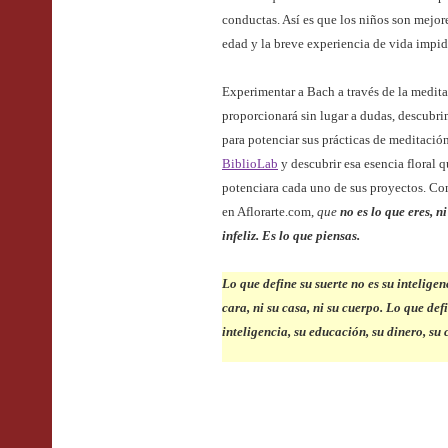
conductas. Así es que los niños son mejores
edad y la breve experiencia de vida impide
Experimentar a Bach a través de la medit
proporcionará sin lugar a dudas, descubri
para potenciar sus prácticas de meditació
BiblioLab
y descubrir e
s
a esencia floral 
potenciara cada uno de sus proyectos.
Com
en Aflorarte.com,
que
no es lo que eres, n
infeliz. Es lo que piensas.
Lo que define su suerte no es su inteligen
cara, ni su casa, ni su cuerpo. Lo que def
inteligencia, su educación, su dinero, su c