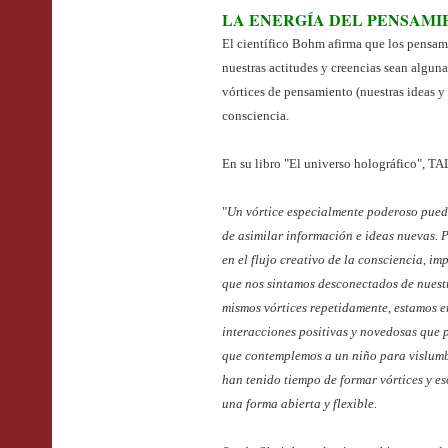
LA ENERGÍA DEL PENSAMI
El científico Bohm afirma que los pensami
nuestras actitudes y creencias sean alguna
vórtices de pensamiento (nuestras ideas y
consciencia.
En su libro "El universo holográfico", 
"
Un vórtice especialmente poderoso pued
de asimilar información e ideas nuevas. 
en el flujo creativo de la consciencia, i
que nos sintamos desconectados de nuestra
mismos vórtices repetidamente, estamos er
interacciones positivas y novedosas que p
que contemplemos a un niño para vislumb
han tenido tiempo de formar vórtices y es
una forma abierta y flexible.