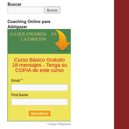
Buscar
Coaching Online para
Adelgazar
LO QUE ENGORDA ... ES
LA EMOCIÓN
Curso Básico Gratuito
18 mensajes - Tenga su
COPIA de este curso
*
Email
First Name
* Campo Obligatorio