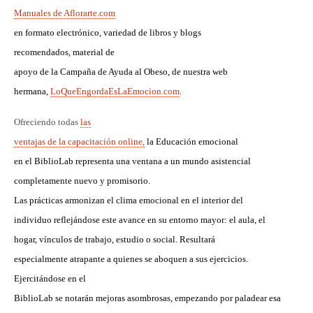
Manuales de Aflorarte.com
en formato electrónico, variedad de libros y blogs
recomendados,
material de
apoyo de la Campaña de Ayuda al Obeso, de nuestra web
hermana,
LoQueEngordaEsLaEmocion.com
.
Ofreciendo todas
las
ventajas de la capacitación online,
l
a Educación emocional
en el BiblioLab representa una ventana a un mundo asistencial
completamente nuevo y promisorio.
Las prácticas armonizan el clima emocional en el interior del
individuo reflejándose este avance en su entorno mayor: el aula, el
hogar, vínculos de trabajo, estudio o social. Resultará
especialmente atrapante a quienes se aboquen a sus ejercicios.
Ejercitándose en el
BiblioLab se notarán mejoras asombrosas, empezando por paladear esa