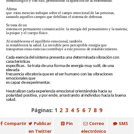
inmunológico y con ello, permitiendo la aparición de la enfermedad.
Afirma
que estas esencias trabajan sobre el campo emocional de las personas,
sanando aquellos campos que debilitan el sistema de defensas.
Se trata de un
sistema en permanente comunicación: la energía del pensamiento y la materia;
la psique y el cuerpo físico.
Al restablecerse el equilibrio emocional, también
se restablecerá la salud. La invisible pero perceptible energía que
transportan estas esencias contribuye a este proceso de restablecimiento.
Cada esencia del sistema presenta una determinada vibración con
características
específicas. Se trata de una forma de energía muy sutil, de una
elevada
frecuencia vibratoria que en el ser humano con las vibraciones
emocionales que
es capaz de experimentar.
Neutralizan cada experiencia emocional orientándola hacia su
polaridad positiva, y por ende, arrastrando al individuo hacia la buena
salud.
Páginas:
1
2
3
4
5
6
7
8
9
Compartir
Publicar
Pin
Correo
SMS
en Twitter
electrónico