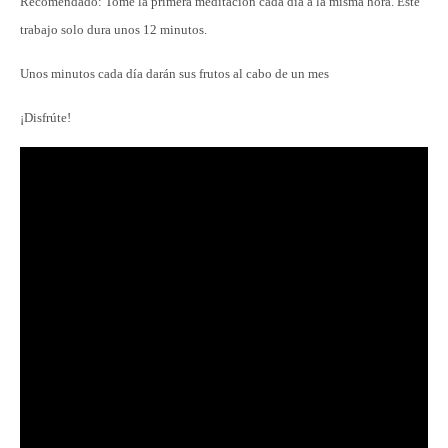
Recomendado: Tome la primera meditación cada día a la misma hora. Este
trabajo solo dura unos 12 minutos.
Unos minutos cada día darán sus frutos al cabo de un mes
¡Disfrúte!