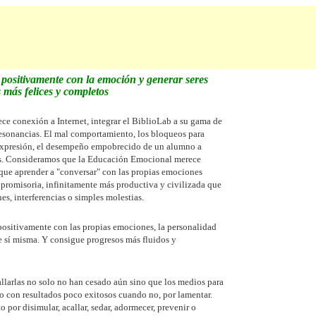
 positivamente con la emoción y generar seres
más felices y completos
ece conexión a Internet, integrar el BiblioLab a su gama de
resonancias. El mal comportamiento, los bloqueos para
expresión, el desempeño empobrecido de un alumno a
s. Consideramos que la Educación Emocional merece
rque aprender a "conversar" con las propias emociones
 promisoria, infinitamente más productiva y civilizada que
es, interferencias o simples molestias.
 positivamente con las propias emociones, la personalidad
 sí misma. Y consigue progresos más fluidos y
llarlas no solo no han cesado aún sino que los medios para
ño con resultados poco exitosos cuando no, por lamentar.
 por disimular, acallar, sedar, adormecer, prevenir o