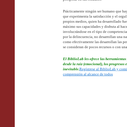
Prácticamente ningún ser humano que haya
que experimenta la satisfacción y el orgul
propios medios, quien ha desarrollado fuer
máximo sus capacidades y disfruta al hac
involucrándose en el tipo de competencia
por la delincuencia, no desarrollan una na
como efectivamente las desarrollan las pe
se consideran de pocos recursos o con una
El BiblioLab les ofrece las herramienta
desde la raìz (emocional), los progresos 
inevitable.
Regístrese al BiblioLab y comi
comprensión al alcance de todos