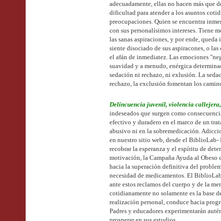
adecuadamente, ellas no hacen más que de
dificultad para atender a los asuntos coti
preocupaciones. Quien se encuentra inmer
con sus personalísimos intereses. Tiene m
las sanas aspiraciones, y por ende, queda 
siente disociado de sus aspiracones, o la
el afán de inmediatez. Las emociones "neg
suavidad y a menudo, enérgica determina
sedación ni rechazo, ni exlusión. La sedaci
rechazo, la exclusión fomentan los cami
Delincuencia juvenil, violencia callejer
indeseados que surgen como consecuencia
efectivo y duradero en el marco de un tr
abusivo ni en la sobremedicación. Adicci
en nuestro sitio web, desde el BiblioLab-
recobrar la esperanza y el espíritu de det
motivación, la Campaña Ayuda al Obeso cu
hacia la superación definitiva del problem
necesidad de medicamentos. El BiblioLab o
ante estos reclamos del cuerpo y de la m
cotidianamente no solamente es la base de
realización personal, conduce hacia progr
Padres y educadores experimentarán autén
prosperar en sus estudios.