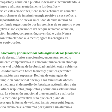
sagastar y conducir a puertos indeseados incrementando la
dianos y afrontar acertadamente los desafíos y
so en estas emociones, tiene menos chances de conectar
enos chances de imprimir energía positiva a sus sueños, a
imposibilitado de elevar su calidad de vida interior. Se
s confunde sugestionado por las premisas de su entorno o por
ativas" son expresiones del ser que reclaman atención,
ción. Impulso, comprensión, severidad o guía. Nunca
ón resta claridad a la mente; agota las energías. El
nos equivocados.
a, adicciones, por mencionar solo algunos de los fenómenos
 de desequilibrios emocionales, encuentran remedio
atamiento comprensivo a la emoción; nunca en un abordaje
ones y el problema de la obesidad también están cubiertos
 Los Manuales con bases teóricas y prácticas permiten
erminación para superarse. Repleta de estrategias de
mple en conducir al obeso y a las familias de obesos
a mediante el desarrollo de fortalezas actitudinales y sin
frece respuestas, propuestas y soluciones satisfactorias
ente. La educación emocional bien entendida y aplicada
 la medicina preventiva sino que en el plano de
esos que la fuerza de voluntad jamás conseguirá lograr.
tico alivio en sus esfuerzos por ayudar a un alumno a