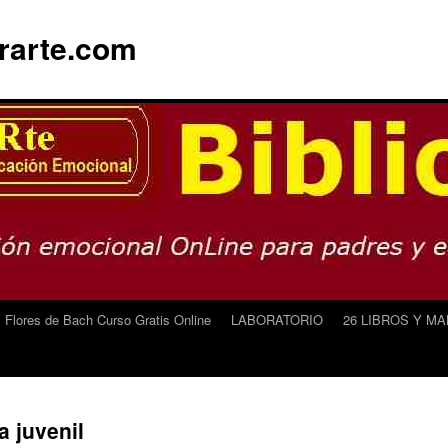
orarte.com
1 Flores de Bach Curso Gratis Online
LABORATORIO
26 LIBROS Y M
a juvenil