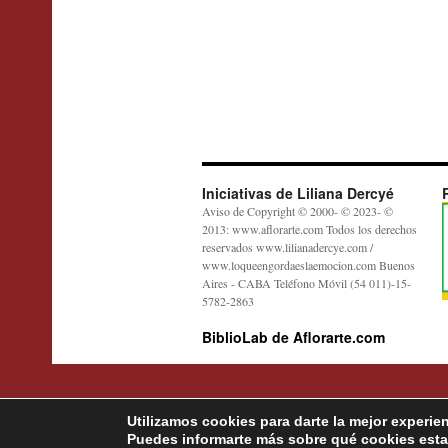
Iniciativas de Liliana Dercyé
Aviso de Copyright © 2000- © 2023- ©
2013: www.aflorarte.com Todos los derechos
reservados www.lilianadercye.com /
www.loqueengordaeslaemocion.com Buenos
Aires - CABA Teléfono Móvil (54 011)-15-
5782-2863
BiblioLab de Aflorarte.com
Utilizamos cookies para darte la mejor experie
Puedes informarte más sobre qué cookies esta