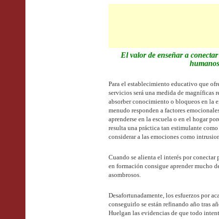
El valor de enseñar a conectar
humanos 
Para el establecimiento educativo que ofr
servicios será una medida de magníficas 
absorber conocimiento o bloqueos en la 
menudo responden a factores emocionale
aprenderse en la escuela o en el hogar po
resulta una práctica tan estimulante como
considerar a las emociones como intrusion
Cuando se alienta el interés por conectar
en formación consigue aprender mucho de
asombrosos.
Desafortunadamente, los esfuerzos por aca
conseguirlo se están refinando año tras a
Huelgan las evidencias de que todo intento