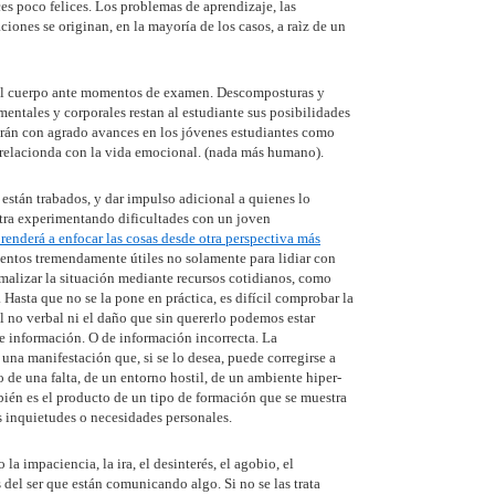
s poco felices. Los problemas de aprendizaje, las
ciones se originan, en la mayoría de los casos, a raìz de un
el cuerpo ante momentos de examen. Descomposturas y
entales y corporales restan al estudiante sus posibilidades
erán con agrado avances en los jóvenes estudiantes como
 relacionda con la vida emocional. (nada más humano).
están trabados, y dar impulso adicional a quienes lo
ntra experimentando dificultades con un joven
prenderá a enfocar las cosas desde otra perspectiva más
ntos tremendamente útiles no solamente para lidiar con
rmalizar la situación mediante recursos cotidianos, como
 Hasta que no se la pone en práctica, es difícil comprobar la
l no verbal ni el daño que sin quererlo podemos estar
e información. O de información incorrecta. La
una manifestación que, si se lo desea, puede corregirse a
 de una falta, de un entorno hostil, de un ambiente hiper-
ién es el producto de un tipo de formación que se muestra
as inquietudes o necesidades personales.
 impaciencia, la ira, el desinterés, el agobio, el
del ser que están comunicando algo. Si no se las trata