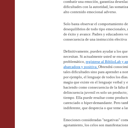
combatir una emoción, garantiza desenlace
dificultades con la autoridad, las somatiza
alto contenido emocional adverso.
Solo basta observar el comportamiento d
desequilibrios de todo tipo emocionales, m
de éxito y avance. Padres y educadores v
consecuencia de una instrucción efectiva
Definitivamente, pueden ayudar a los que 
necesitan. Si actualmente usted se encue
problemático,
regístrese al BiblioLab y a
abarcadora y positiva.
Obtendrá conocimie
tales dificultades sino para aprender a no
por ejemplo, el lenguaje de todos los días.
magia que existe en el lenguaje verbal y e
haciendo como consecuencia de la falta d
delincuencia juvenil es solo un producto; 
tiempo. Ella puede resultar como producto
carenciado o hiper-demandante. Pero tamb
indiferente, que desprecia o que teme a l
Emociones consideradas "negativas" como la
agotamiento, los celos son manifestacions 