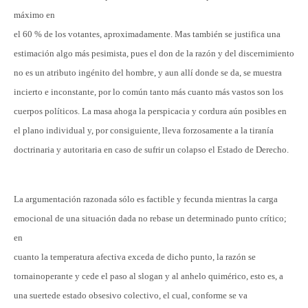
máximo en
el 60 % de los votantes, aproximadamente. Mas también se justifica una
estimación algo más pesimista, pues el don de la razón y del discernimiento
no es un atributo ingénito del hombre, y aun allí donde se da, se muestra
incierto e inconstante, por lo común tanto más cuanto más vastos son los
cuerpos políticos. La masa ahoga la perspicacia y cordura aún posibles en
el plano individual y, por consiguiente, lleva forzosamente a la tiranía
doctrinaria y autoritaria en caso de sufrir un colapso el Estado de Derecho.
La argumentación razonada sólo es factible y fecunda mientras la carga
emocional de una situación dada no rebase un determinado punto crítico;
en
cuanto la temperatura afectiva exceda de dicho punto, la razón se
tornainoperante y cede el paso al slogan y al anhelo quimérico, esto es, a
una suertede estado obsesivo colectivo, el cual, conforme se va