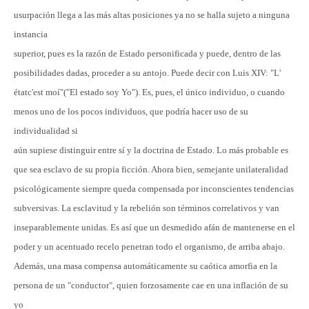
usurpación llega a las más altas posiciones ya no se halla sujeto a ninguna
instancia
superior, pues es la razón de Estado personificada y puede, dentro de las
posibilidades dadas, proceder a su antojo. Puede decir con Luis XIV: "L'
étatc'est moí"("El estado soy Yo"). Es, pues, el único individuo, o cuando
menos uno de los pocos individuos, que podría hacer uso de su
individualidad si
aún supiese distinguir entre sí y la doctrina de Estado. Lo más probable es
que sea esclavo de su propia ficción. Ahora bien, semejante unilateralidad
psicológicamente siempre queda compensada por inconscientes tendencias
subversivas. La esclavitud y la rebelión son términos correlativos y van
inseparablemente unidas. Es así que un desmedido afán de mantenerse en el
poder y un acentuado recelo penetran todo el organismo, de arriba abajo.
Además, una masa compensa automáticamente su caótica amorfia en la
persona de un "conductor", quien forzosamente cae en una inflación de su
yo