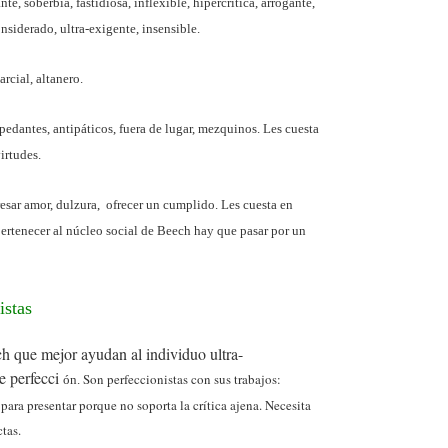
, soberbia, fastidiosa, inflexible, hipercrítica, arrogante,
onsiderado, ultra-exigente, insensible.
arcial, altanero.
 pedantes, antipáticos, fuera de lugar, mezquinos. Les cuesta
virtudes.
resar amor, dulzura, ofrecer un cumplido. Les cuesta en
pertenecer al núcleo social de Beech hay que pasar por un
istas
ch que mejor ayudan al individuo ultra-
de perfecci
Son perfeccionistas con sus trabajos:
ón.
para presentar porque no soporta la crítica ajena. Necesita
ctas.