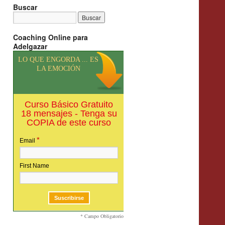
Buscar
Coaching Online para
Adelgazar
LO QUE ENGORDA ... ES
LA EMOCIÓN
Curso Básico Gratuito
18 mensajes - Tenga su
COPIA de este curso
*
Email
First Name
* Campo Obligatorio