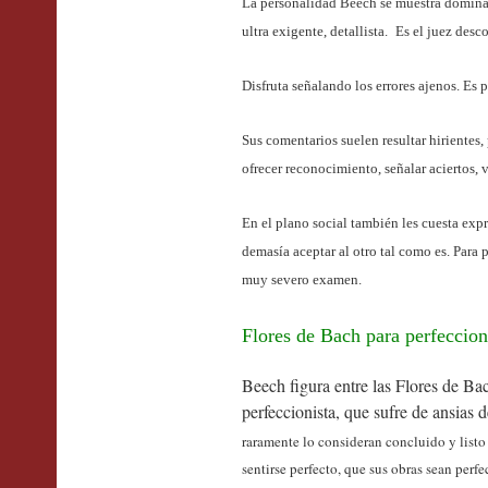
La personalidad Beech se muestra dominante
ultra exigente, detallista.
Es el juez desc
Disfruta señalando los errores ajenos. Es p
Sus comentarios suelen resultar hirientes,
ofrecer reconocimiento, señalar aciertos, 
En el plano social también les cuesta exp
demasía aceptar al otro tal como es. Para 
muy severo examen.
Flores de Bach para perfeccion
Beech figura entre las Flores de Ba
perfeccionista, que sufre de ansias 
raramente lo consideran concluido y listo 
sentirse perfecto, que sus obras sean perfe