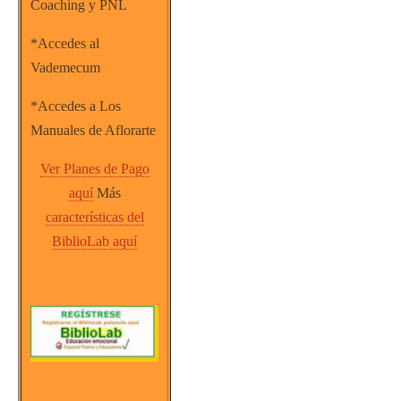
Coaching y PNL
*Accedes al
Vademecum
*Accedes a Los
Manuales de Aflorarte
Ver Planes de Pago
aquí
Más
características del
BiblioLab aquí