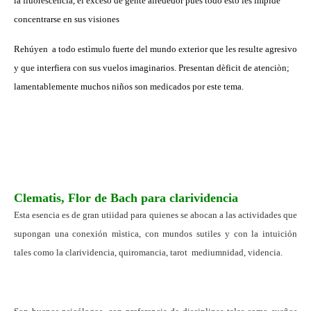
la fluorescencia, el exceso de gente alrededor pues todo esto les impide
concentrarse en sus visiones
Rehúyen a todo estìmulo fuerte del mundo exterior que les resulte agresivo
y que interfiera con sus vuelos imaginarios. Presentan dèficit de atenciòn;
lamentablemente muchos niños son medicados por este tema.
Clematis, Flor de Bach para clarividencia
Esta esencia es de gran utiidad para quienes se abocan a las actividades que
supongan una conexión mìstica, con mundos sutiles y con la intuición
tales como la clarividencia, quiromancia, tarot mediumnidad, videncia.