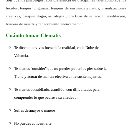
Son buenos psicólogos, con preferencia de disciplinas tales como sueños
lùcidos, terapia junguiana, terapias de ensueños guiados, visualizaciones
creativas, parapsicología, astrología , prácticas de sanación, meditación,
terapias de muerte y renacimiento, reencarnación.
Cuándo tomar Clematis
Te dicen que vives fuera de la realidad, en la Nube de
Valencia.
Te sientes "outsider" que no puedes poner los pies sobre la
Tierra y actuar de manera efectiva entre sus semejantes.
Te sientes obnubilado, aturdido, con dificultades para
comprender lo que ocurre a su alrededor.
Sufres desmayos o mareos
No puedes concentrarte