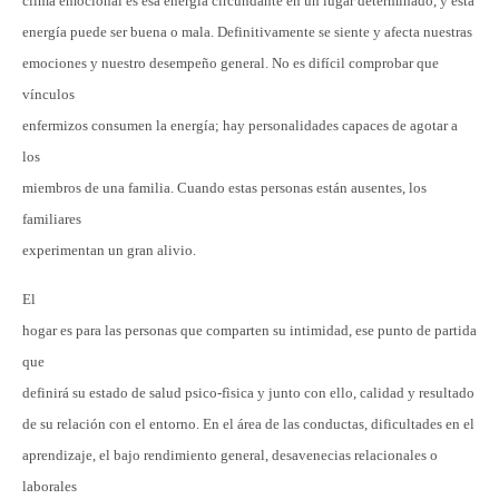
clima emocional es esa energía circundante en un lugar determinado, y esta
energía puede ser buena o mala. Definitivamente se siente y afecta nuestras
emociones y nuestro desempeño general. No es difícil comprobar que
vínculos
enfermizos consumen la energía; hay personalidades capaces de agotar a
los
miembros de una familia. Cuando estas personas están ausentes, los
familiares
experimentan un gran alivio.
El
hogar es para las personas que comparten su intimidad, ese punto de partida
que
definirá su estado de salud psico-fìsica y junto con ello, calidad y resultado
de su relación con el entorno. En el área de las conductas, dificultades en el
aprendizaje, el bajo rendimiento general, desavenecias relacionales o
laborales