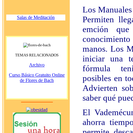
Los Manuales 
Permiten lleg
Salas de Meditación
emción que 
conocimiento 
manos. Los Ma
TEMAS RELACIONADOS
iniciar una 
Archivo
fórmula teni
Curso Básico Gratuito Online
posibles en to
de Flores de Bach
Advierten so
saber qué pue
El Vademécum
ahorra tiempo
permite desc