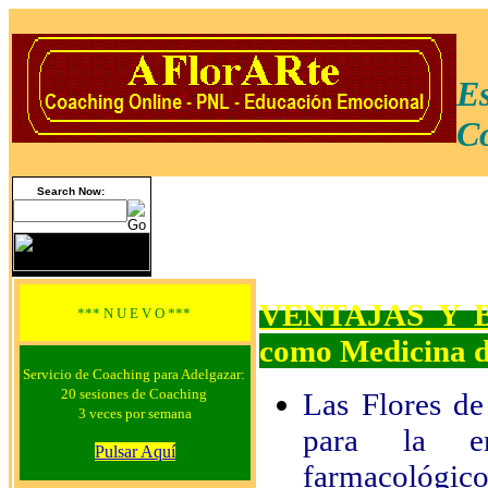
Es
Co
Search Now:
VENTAJAS Y B
*** N U E V O ***
como Medicina d
Servicio de Coaching para Adelgazar:
20 sesiones de Coaching
Las Flores de
3 veces por semana
para la em
Pulsar Aquí
farmacológi