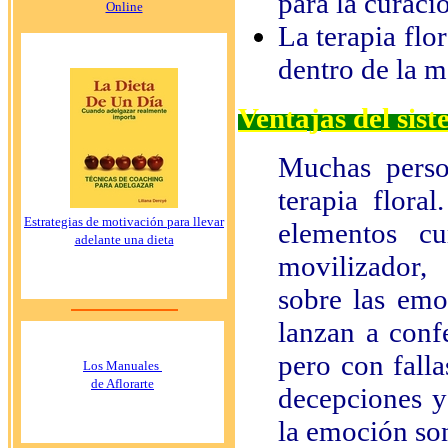
para la curac
Online
La terapia flo
dentro de la 
Ventajas del sis
Muchas pers
terapia flor
Estrategias de motivación para llevar
elementos cu
adelante una dieta
movilizador,
sobre las emo
lanzan a conf
pero con falla
Los Manuales
de Aflorarte
decepciones y
la emoción so