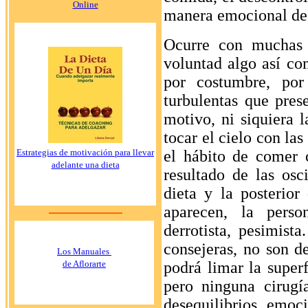
Online
manera emocional de
Ocurre con muchas 
voluntad algo así co
por costumbre, por
turbulentas que pres
motivo, ni siquiera 
tocar el cielo con la
el hábito de comer
Estrategias de motivación para llevar
adelante una dieta
resultado de las osc
dieta y la posterior
aparecen, la perso
derrotista, pesimist
consejeras, no son d
Los Manuales
podrá limar la super
de Aflorarte
pero ninguna cirugí
desequilibrios emoc