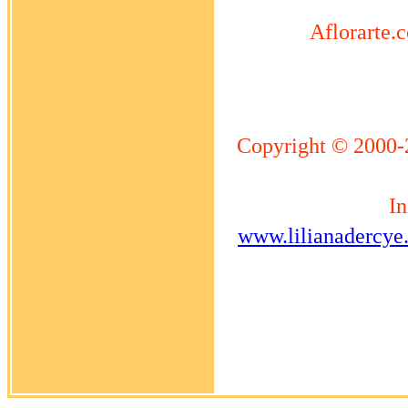
Aflorarte.c
Copyright © 2000-
In
www.lilianadercye