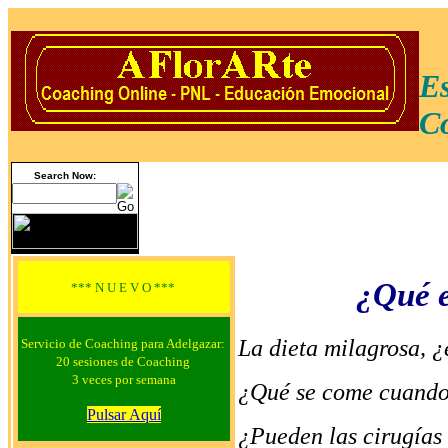
Es
Co
Search Now:
¿Qué 
*** N U E V O ***
La dieta milagrosa, ¿
Servicio de Coaching para Adelgazar:
20 sesiones de Coaching
3 veces por semana
¿Qué se come cuando
Pulsar Aquí
¿Pueden las cirugías