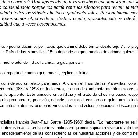
s de su carrera? Han aparecido aquí varios libros que muestran una se
o condenándolo porque los hacía venir los sábados para recibir la ma
llado todos los sábados he ido a ganársela solos. Personalmente creo
e todos somos obreros de un destino oculto, probablemente se referí
alidad que a veces desconocemos.
re, ¿podría decirme, por favor, qué camino debo tomar desde aquí?", le pre
 el País de las Maravillas. "Eso depende en gran medida de adónde quieras l
mucho adónde", dice la chica, urgida por salir.
co importa el camino que tomes", replica el felino.
considerado un relato para niños, Alicia en el País de las Maravillas, obra
ió entre 1832 y 1898 en Inglaterra), es una deslumbrante metáfora sobre la 
s lo aparente. Este episodio entre Alicia y el Gato de Cheshire puede resp
 a ninguna parte o, peor aún, echarle la culpa al camino o a quien nos lo ind
 amantes y demás personas vinculadas a individuos conocidos descargan s
tencialista francés Jean-Paul Sartre (1905-1980) decía: "Lo importante no es
 devolvía así a un lugar inevitable para quienes aspiran a vivir una vida con
l encadenamiento de las consecuencias de nuestras acciones y de cómo he