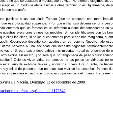
es, sino que se descubre a medida que se vive. No siempre elegimos las con
elegir es un modo de elegir. Culpar a otros también lo es. Igualmente, dejar
n lo que nos atañe.
nes públicas a las que alude Tamara (que se producen con tanta impud
a que esa procacidad sorprende. ¿Por qué un famoso debería ser una perso
ando creemos que un famoso es un referente aunque desconozcamos su verd
e nuestras elecciones y nuestros modelos. Si nos identificamos con los f
rque ellos las dicen, si no los cuestionamos porque eso nos marginaría, si a
isabeth Roudinesco describe con agudeza en su reciente Nuestro lado osc
 y llama perversa a una sociedad que necesita fagocitar permanentemente
pio vacío. Si para existir debo exhibir mis miserias, ¿cuál es el sentido de
e otro exhibe sin recato, ¿no será que no tengo nada de peso y trascende
sueltas? Quienes viven vidas con sentido no las ponen en vidrieras, no ex
o está lleno de exitosos felices y anónimos. Viven. Por lo tanto, no tien
én hay miles de personas que no necesitan vivir de los desechos íntimos de
o los sorprenderá el destino ni buscarán culpables para el mismo. Y sus memo
evista La Nación. Domingo 13 de setiembre de 2009
anacion.com.ar/nota.asp?nota_id=1173542