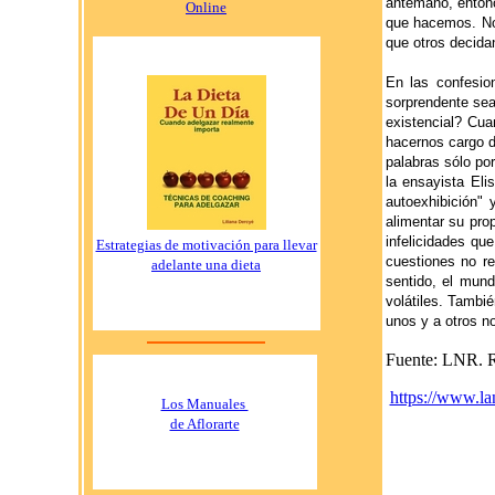
antemano, entonc
Online
que hacemos. No 
que otros decida
En las confesio
sorprendente se
existencial? Cu
hacernos cargo d
palabras sólo po
la ensayista El
autoexhibición"
alimentar su pro
infelicidades qu
Estrategias de motivación para llevar
cuestiones no re
adelante una dieta
sentido, el mund
volátiles. Tambi
unos y a otros n
Fuente: LNR. R
https://www.l
Los Manuales
de Aflorarte