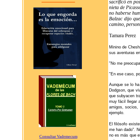
sacrificó en po
nieta de Picass
no haberse humi
Balzac dijo qu
camino, person
Tamara Perez
Minino de Cheshi
sus aventuras en
"No me preocupa 
"En ese caso, po
Aunque se lo ha 
Dodgson, que viv
que subyacen tra
muy fácil llegar
amigos, socios,
ejemplo.
El filósofo exis
me han dado". Nos
no es más que e
Consultar Vademecum