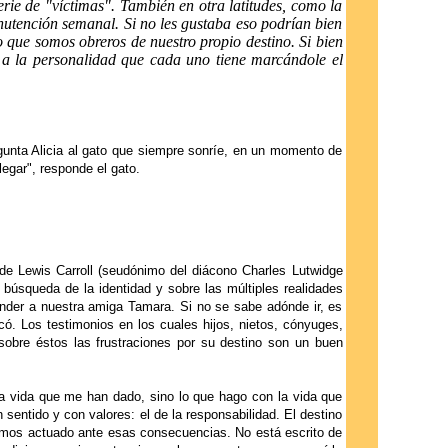
rie de "víctimas". También en otra latitudes, como la
nutención semanal. Si no les gustaba eso podrían bien
 que somos obreros de nuestro propio destino. Si bien
a a la personalidad que cada uno tiene marcándole el
gunta Alicia al gato que siempre sonríe, en un momento de
legar", responde el gato.
 de Lewis Carroll (seudónimo del diácono Charles Lutwidge
búsqueda de la identidad y sobre las múltiples realidades
onder a nuestra amiga Tamara. Si no se sabe adónde ir, es
icó. Los testimonios en los cuales hijos, nietos, cónyuges,
obre éstos las frustraciones por su destino son un buen
 la vida que me han dado, sino lo que hago con la vida que
 sentido y con valores: el de la responsabilidad. El destino
mos actuado ante esas consecuencias. No está escrito de