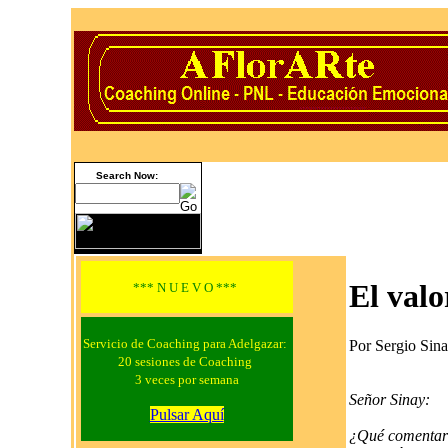
Search Now:
El valo
*** N U E V O ***
Servicio de Coaching para Adelgazar:
Por Sergio Sin
20 sesiones de Coaching
3 veces por semana
Señor Sinay:
Pulsar Aquí
¿Qué comentario