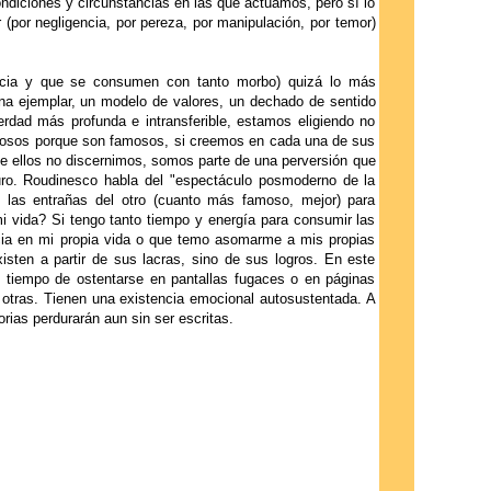
diciones y circunstancias en las que actuamos, pero sí lo
 (por negligencia, por pereza, por manipulación, por temor)
icia y que se consumen con tanto morbo) quizá lo más
na ejemplar, un modelo de valores, un dechado de sentido
ad más profunda e intransferible, estamos eligiendo no
amosos porque son famosos, si creemos en cada una de sus
nte ellos no discernimos, somos parte de una perversión que
uro. Roudinesco habla del "espectáculo posmoderno de la
 las entrañas del otro (cuanto más famoso, mejor) para
 mi vida? Si tengo tanto tiempo y energía para consumir las
ncia en mi propia vida o que temo asomarme a mis propias
isten a partir de sus lacras, sino de sus logros. En este
en tiempo de ostentarse en pantallas fugaces o en páginas
 otras. Tienen una existencia emocional autosustentada. A
rias perdurarán aun sin ser escritas.