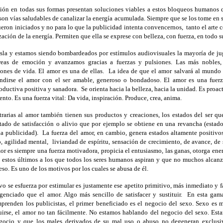
eación en todas sus formas presentan soluciones viables a estos bloqueos humanos 
son vías saludables de canalizar la energía acumulada. Siempre que se los tome en 
ueron iniciados y no para lo que la publicidad intenta convencernos,
tanto el arte
ación de la energía. Permiten que ella se exprese con belleza, con fuerza, en todo s
sla y estamos siendo bombardeados por estímulos audiovisuales la mayoría de ju
as de emoción y avanzamos gracias a fuerzas y pulsiones. Las más nobles,
iones de vida. El amor es una de ellas.
La idea de que el amor salvará al mundo 
ndirse el amor con el ser amable, generoso o bondadoso. El amor es una fuerz
ductiva positiva y sanadora.
Se orienta hacia la belleza, hacia la unidad. Es proac
to. Es una fuerza vital: Da vida, inspiración. Produce, crea, anima.
rarias al amor también tienen sus productos y creaciones, los estados del ser qu
tado de satisfacción o alivio que por ejemplo se obtiene en una revancha (estado
a publicidad).
La fuerza del amor, en cambio, genera estados altamente positivo
o, agilidad mental,
liviandad de espíritu, sensación de crecimiento, de avance, de 
or es siempre una fuerza motivadora, propicia el entusiasmo, las ganas, otorga ener
 estos últimos a los que todos los seres humanos aspiran y que no muchos alcanz
eso. Es uno de los motivos por los cuales se abusa de él.
o se esfuerza por estimular es justamente ese apetito primitivo, más inmediato y fá
genciado que el amor. Algo más sencillo de satisfacer y sustituir.
En esta gama
prenden los publicistas,
el primer beneficiado es el negocio del sexo. Sexo es m
tuirse, el amor no tan fácilmente. No estamos hablando del negocio del sexo. Es
egocio y que los males derivados de su mal uso o abuso no degeneran exclus