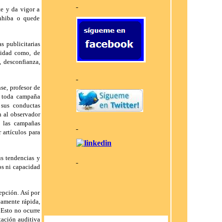
te y da vigor a
inhiba o quede
s publicitarias
ilidad como, de
, desconfianza,
se, profesor de
n toda campaña
 sus conductas
 al observador
s las campañas
 artículos para
us tendencias y
os ni capacidad
epción. Así por
vamente rápida,
 Esto no ocurre
tación auditiva