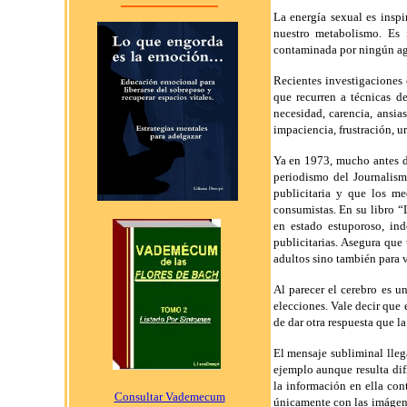
La energía sexual es insp
nuestro metabolismo. Es 
contaminada por ningún ag
Recientes investigaciones
que recurren a técnicas d
necesidad, carencia, ansias
impaciencia, frustración, u
Ya en 1973, mucho antes de
periodismo del Journalism
publicitaria y que los me
consumistas. En su libro 
en estado estuporoso, in
publicitarias. Asegura que
adultos sino también para 
Al parecer el cerebro es u
elecciones. Vale decir que
de dar otra respuesta que l
El mensaje subliminal lleg
ejemplo aunque resulta dif
la información en ella con
Consultar Vademecum
únicamente con las imágene