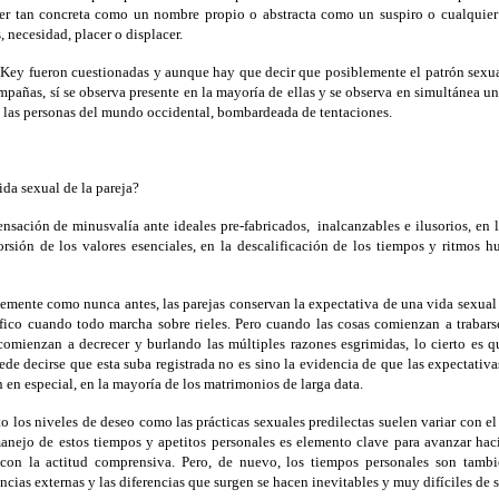
er tan concreta como un nombre propio o abstracta como un suspiro o cualquier
, necesidad, placer o displacer.
e Key fueron cuestionadas y aunque hay que decir que posiblemente el patrón sexua
mpañas, sí se observa presente en la mayoría de ellas y se observa en simultánea u
en las personas del mundo occidental, bombardeada de tentaciones.
da sexual de la pareja?
ensación de minusvalía ante ideales pre-fabricados, inalcanzables e ilusorios, en 
orsión de los valores esenciales, en la descalificación de los tiempos y ritmos 
lemente como nunca antes, las parejas conservan la expectativa de una vida sexual 
ífico cuando todo marcha sobre rieles. Pero cuando las cosas comienzan a trabarse
omienzan a decrecer y burlando las múltiples razones esgrimidas, lo cierto es q
ede decirse que esta suba registrada no es sino la evidencia de que las expectativa
en especial, en la mayoría de los matrimonios de larga data.
nto los niveles de deseo como las prácticas sexuales predilectas suelen variar con e
anejo de estos tiempos y apetitos personales es elemento clave para avanzar hac
a con la actitud comprensiva. Pero, de nuevo, los tiempos personales son tamb
cias externas y las diferencias que surgen se hacen inevitables y muy difíciles de s