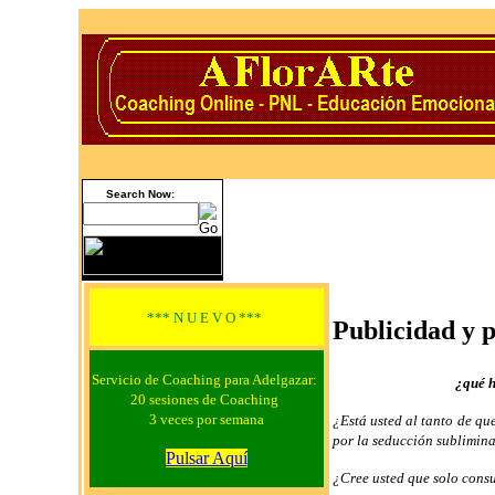
Search Now:
*** N U E V O ***
Publicidad y p
Servicio de Coaching para Adelgazar:
¿qué h
20 sesiones de Coaching
3 veces por semana
¿Está usted al tanto de q
por la seducción sublimina
Pulsar Aquí
¿Cree usted que solo cons