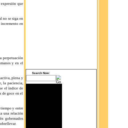
 expresión que
l no se siga en
n incremento en
la perpetuación
humanos y en el
Search Now:
activa, plena y
, la paciencia,
ue el índice de
s de goce en el
l tiempo y entre
ia una relación
ién gobernados
obrellevar.