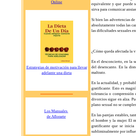
Online
equivalente y que puede s
sirva para comunicar ansias
Si bien las advertencias d
absolutamente todas las ca
las dificultades sexuales 
¿Cómo queda afectada la vi
En el desconcierto, en la s
del desencanto. En la dist
Estrategias de motivación para llevar
maltrato.
adelante una dieta
En la actualidad, y probab
gratificante. Esto es magn
tolerancia o comprensión c
divorcios sigue en alza. Pu
plano sexual no se cumplen 
Los Manuales
En las parejas estables, ta
de Aflorarte
el hombre y la mujer. El m
gratificante que se inici
subliminalmente por influen