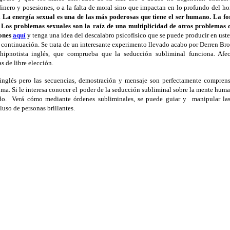
inero y posesiones, o a la falta de moral sino que impactan en lo profundo del 
.
La energía sexual es una de las más poderosas que tiene el ser humano. La fo
 Los problemas sexuales son la raíz de una multiplicidad de otros problemas 
iones
aqu
í
y tenga una idea del descalabro psicofísico que se puede producir en ust
continuación. Se trata de un
interesante experimento llevado acabo por Derren Brow
e hipnotista inglés, que comprueba que la seducción subliminal funciona. Afe
s de libre elección.
inglés pero las secuencias, demostración y mensaje son perfectamente comprens
ma. Si le interesa conocer el poder de la seducción subliminal sobre la mente huma
do.
Verá cómo mediante órdenes subliminales, se puede guiar y manipular las 
luso de personas brillantes.