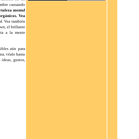
hombre causando
rtaleza mental
orgánicos. Vea
ed. Vea también
n, el brillante
cta a la mente
ibles aún para
na, véalo hasta
ideas, gustos,