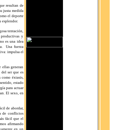
que resultan de
su justa medida
 como el deporte
u esplendor.
gosa tentación,
 productivas y
no es una idea
a.
Una fuerza
tiva: impulsa el
e ellas generan
 del ser que es
s como éxtasis,
sentido, estado
gía para actuar
an. El sexo, en
cil de abordar,
 de conflictos
ás fácil que el
tamos afirmando
ivamente en un