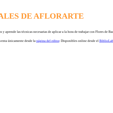
LES DE AFLORARTE
y aprende las técnicas necesarias de aplicar a la hora de trabajar con Flores de Ba
 venta únicamente desde la
página del editor
. Disponibles online desde el
BiblioLa