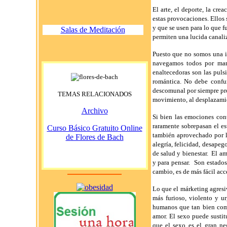
El arte, el deporte, la cr
estas provocaciones. Ellos 
y que se usen para lo que f
Salas de Meditación
permiten una lucida canaliz
Puesto que no somos una i
navegamos todos por mare
enaltecedoras son las puls
romántica. No debe confu
descomunal por siempre pro
TEMAS RELACIONADOS
movimiento, al desplazamien
Archivo
Si bien las emociones cont
raramente sobrepasan el es
Curso Básico Gratuito Online
también aprovechado por l
de Flores de Bach
alegría, felicidad, desapeg
de salud y bienestar.
El am
y para pensar.
Son estados
cambio, es de más fácil acc
Lo que el márketing agresiv
más furioso, violento y ur
humanos que tan bien com
amor. El sexo puede susti
que el sexo es el gran n