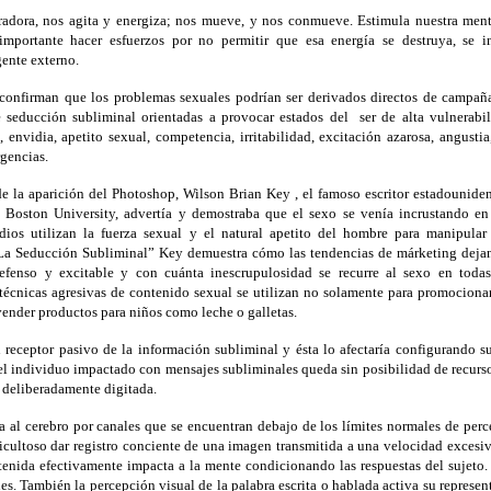
iradora, nos agita y energiza; nos mueve, y nos conmueve. Estimula nuestra men
importante hacer esfuerzos por no permitir que esa energía se destruya, se 
ente externo.
 confirman que los problemas sexuales podrían ser derivados directos de campaña
e seducción subliminal orientadas a provocar estados del
ser de alta vulnerab
, envidia, apetito sexual, competencia, irritabilidad, excitación azarosa, angustia
rgencias.
 la aparición del Photoshop, Wilson Brian Key , el famoso escritor estadouniden
 Boston University, advertía y demostraba que el sexo se venía incrustando e
dios utilizan la fuerza sexual y el natural apetito del hombre para manipular
“La Seducción Subliminal” Key demuestra cómo las tendencias de márketing dejan
defenso y excitable y con cuánta inescrupulosidad se recurre al sexo en toda
 técnicas agresivas de contenido sexual se utilizan no solamente para promocionar
vender productos para niños como leche o galletas.
n receptor pasivo de la información subliminal y ésta lo afectaría configurando s
 el individuo impactado con mensajes subliminales queda sin posibilidad de recurs
a deliberadamente digitada.
a al cerebro por canales que se encuentran debajo de los límites normales de perc
icultoso dar registro conciente de una imagen transmitida a una velocidad excesi
tenida efectivamente impacta a la mente condicionando las respuestas del sujeto.
s. También la percepción visual de la palabra escrita o hablada activa su represen