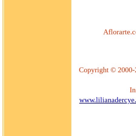
Aflorarte.c
Copyright © 2000-
In
www.lilianadercye