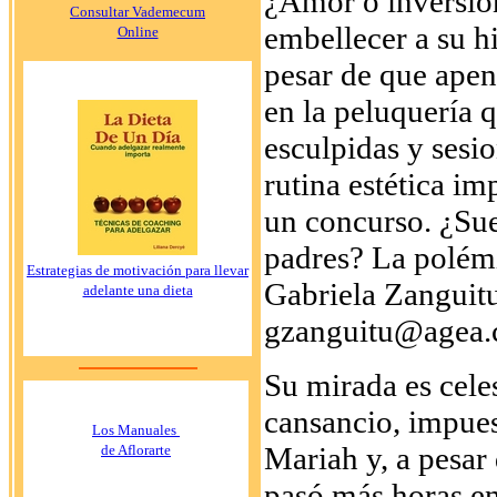
¿Amor o inversió
Consultar Vademecum
embellecer a su h
Online
pesar de que apen
en la peluquería q
esculpidas y sesi
rutina estética im
un concurso. ¿Sue
padres? La polémic
Estrategias de motivación para llevar
Gabriela Zanguit
adelante una dieta
gzanguitu@agea.c
Su mirada es cele
cansancio, impues
Los Manuales
Mariah y, a pesar 
de Aflorarte
pasó más horas en