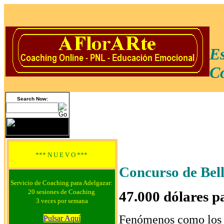
Es
Co
Search Now:
*** N U E V O ***
Concurso de Bell
Servicio de Coaching para Adelgazar:
20 sesiones de Coaching
47.000 dólares p
3 veces por semana
Fenómenos como los
Pulsar Aquí