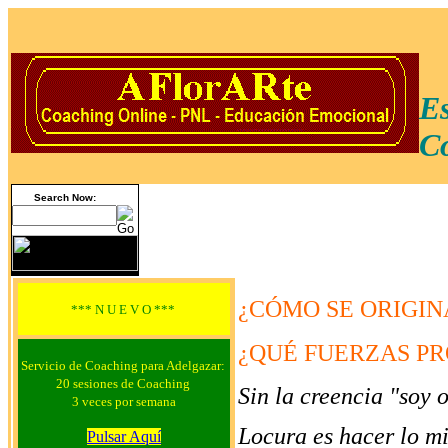
Es
Co
Search Now:
¿CÓMO SE ORIGIN
*** N U E V O ***
¿QUÉ FUERZAS PR
Servicio de Coaching para Adelgazar:
20 sesiones de Coaching
Sin la creencia "soy o
3 veces por semana
Locura es hacer lo mi
Pulsar Aquí