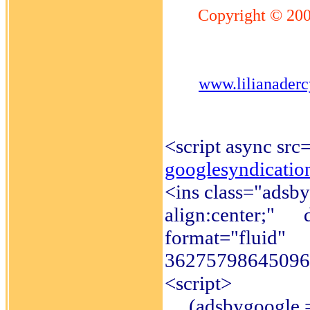
Copyright © 20
www.lilianader
<script async src
googlesyndicatio
<ins class="adsb
align:center;" d
format="fluid" d
36275798645096
<script>
(adsbygoogle = w