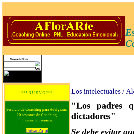
Es
Co
Search Now:
Los intelectuales / A
*** N U E V O ***
"Los padres q
Servicio de Coaching para Adelgazar:
dictadores"
20 sesiones de Coaching
3 veces por semana
Se debe evitar qu
Pulsar Aquí