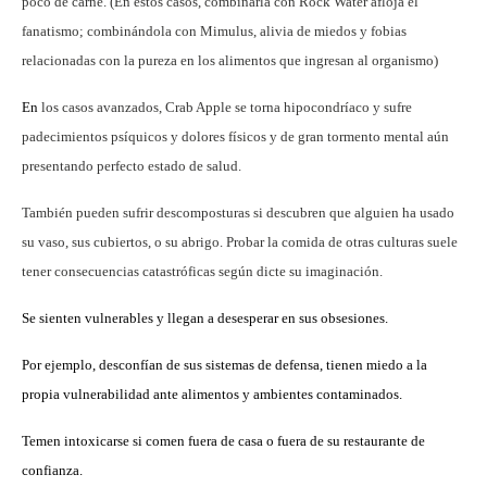
poco de carne. (En estos casos, combinarla con Rock Water afloja el
fanatismo; combinándola con Mimulus, alivia de miedos y fobias
relacionadas con la pureza en los alimentos que ingresan al organismo)
En
los casos avanzados, Crab Apple se torna hipocondríaco y sufre
padecimientos psíquicos y dolores físicos y de gran tormento mental aún
presentando perfecto estado de salud.
También pueden sufrir descomposturas si descubren que alguien ha usado
su vaso, sus cubiertos, o su abrigo. Probar la comida de otras culturas suele
tener consecuencias catastróficas según dicte su imaginación.
Se sienten vulnerables y llegan a desesperar en sus obsesiones.
Por ejemplo, desconfían de sus sistemas de defensa, tienen miedo a la
propia vulnerabilidad ante alimentos y ambientes contaminados.
Temen intoxicarse si comen fuera de casa o fuera de su restaurante de
confianza.