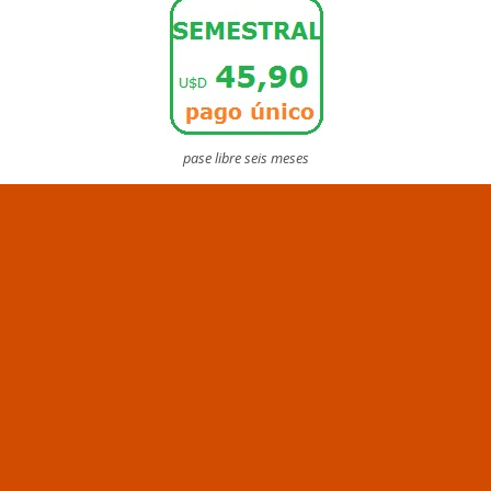
pase libre seis meses
SEIS MESES: PAGO ÚNICO DE: u$d45,90
Vence a los 6 meses exactos a
partir de la fecha y hora de compra
Con PayPal ingreso automático. Pulse a
continuación el botón PAYPAL para ingresar ahora.
Para saber más sobre
pagos con PayPal pulse aquí
.
O pulse este enlace para conocer más
opciones de pago