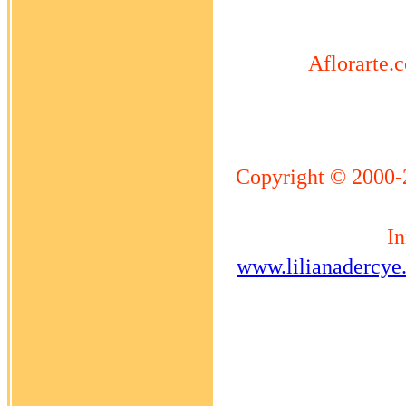
Aflorarte.c
Copyright © 2000-
In
www.lilianadercye