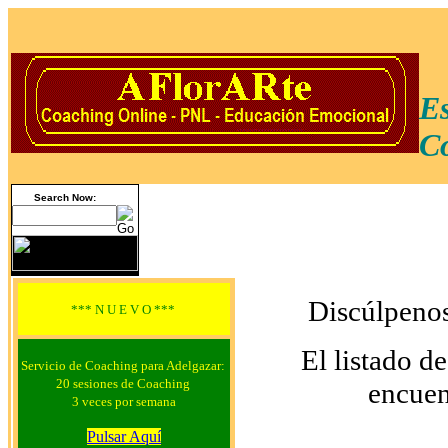
Es
Co
Search Now:
Discúlpenos,
*** N U E V O ***
El listado d
Servicio de Coaching para Adelgazar:
20 sesiones de Coaching
encue
3 veces por semana
Pulsar Aquí