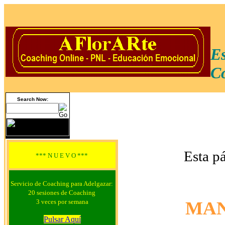
Es
Co
Search Now:
Esta p
*** N U E V O ***
Servicio de Coaching para Adelgazar:
20 sesiones de Coaching
3 veces por semana
MAN
Pulsar Aquí