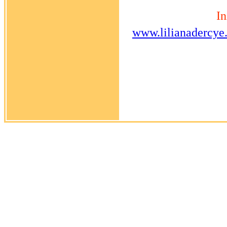
In
www.lilianadercye